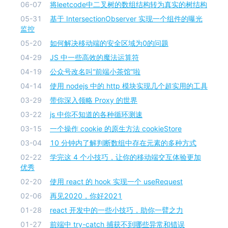
06-07
将leetcode中二叉树的数组结构转为真实的树结构
05-31
基于 IntersectionObserver 实现一个组件的曝光
监控
05-20
如何解决移动端的安全区域为0的问题
04-29
JS 中一些高效的魔法运算符
04-19
公众号改名叫“前端小茶馆”啦
04-14
使用 nodejs 中的 http 模块实现几个超实用的工具
03-29
带你深入领略 Proxy 的世界
03-22
js 中你不知道的各种循环测速
03-15
一个操作 cookie 的原生方法 cookieStore
03-04
10 分钟内了解判断数组中存在元素的多种方式
02-22
学完这 4 个小技巧，让你的移动端交互体验更加
优秀
02-20
使用 react 的 hook 实现一个 useRequest
02-06
再见2020，你好2021
01-28
react 开发中的一些小技巧，助你一臂之力
01-27
前端中 try-catch 捕获不到哪些异常和错误