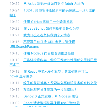
10-29
从 Axios 源码分析如何支持 fetch 方法的
10-24
1024，给博客评论区所有的头像戴上一顶可爱的
帽子
10-22
使用 GitHub 搭建了一个静态博客
10-22
在 JavaScript 如何判断变量是否为空
10-21
我为什么还在坚持我的个人博客
10-15
不要再手动拼接 URL 参数，请使用
URLSearchParams
10-15
使用 NodeJs 向百度资源推送链接
10-13
工具链极度内卷，留给开发者的性能优化手段已经
不多了
10-13
在 React 中显示多个标签，超出省略并可以
hover 显示更多
10-11
蚊子的前端博客：探索与分享前端技术的奇妙之旅
10-11
互联网程序员前景真的一片黑暗吗？
10-10
Deno2.0 正式发布，向 Node.js 兼容
10-09
React 请求数据别再使用 useEffect 和