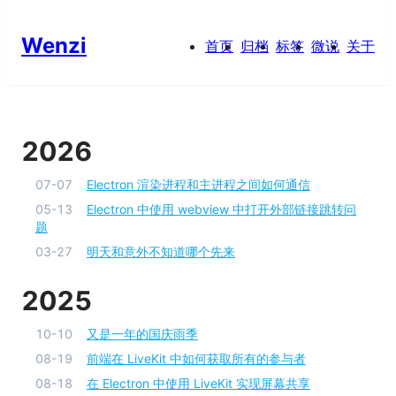
Wenzi
首页
归档
标签
微说
关于
2026
07-07
Electron 渲染进程和主进程之间如何通信
05-13
Electron 中使用 webview 中打开外部链接跳转问
题
03-27
明天和意外不知道哪个先来
2025
10-10
又是一年的国庆雨季
08-19
前端在 LiveKit 中如何获取所有的参与者
08-18
在 Electron 中使用 LiveKit 实现屏幕共享