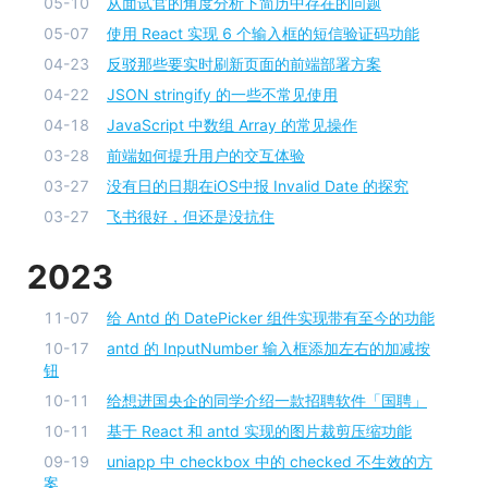
05-10
从面试官的角度分析下简历中存在的问题
05-07
使用 React 实现 6 个输入框的短信验证码功能
04-23
反驳那些要实时刷新页面的前端部署方案
04-22
JSON stringify 的一些不常见使用
04-18
JavaScript 中数组 Array 的常见操作
03-28
前端如何提升用户的交互体验
03-27
没有日的日期在iOS中报 Invalid Date 的探究
03-27
飞书很好，但还是没抗住
2023
11-07
给 Antd 的 DatePicker 组件实现带有至今的功能
10-17
antd 的 InputNumber 输入框添加左右的加减按
钮
10-11
给想进国央企的同学介绍一款招聘软件「国聘」
10-11
基于 React 和 antd 实现的图片裁剪压缩功能
09-19
uniapp 中 checkbox 中的 checked 不生效的方
案