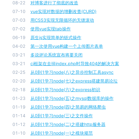
08-22
对博客进行了彻底的改造
07-10
vue实现对数据的增删改查(CURD)
07-03
用CSS3实现无限循环的无缝滚动
07-02
使用vue实现tab操作
06-19
原生js实现简单的链式操作
04-02
第一次使用vue构建一个上传图片表单
03-21
多说评论系统宣布将要关闭
03-21
ci框架在去掉index.php时导致404的解决方案
02-25
从0到1学习node(八)之异步控制工具async
02-20
从0到1学习node(七)之express搭建简易论坛
02-18
从0到1学习node(六)之express初识
01-23
从0到1学习node(五)之mysql数据库的操作
01-19
从0到1学习node(四)之简易的网络爬虫
01-14
从0到1学习node(三)之文件操作
01-12
从0到1学习node(二)之搭建http服务器
01-10
从0到1学习node(一)之模块规范