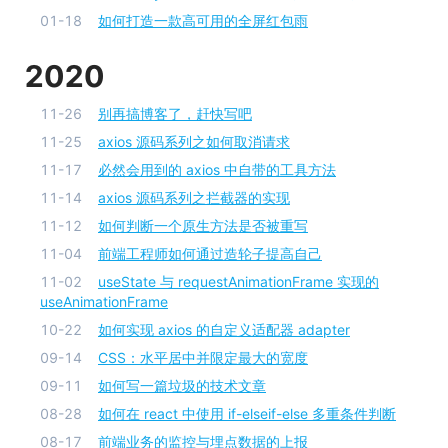
01-18
如何打造一款高可用的全屏红包雨
2020
11-26
别再搞博客了，赶快写吧
11-25
axios 源码系列之如何取消请求
11-17
必然会用到的 axios 中自带的工具方法
11-14
axios 源码系列之拦截器的实现
11-12
如何判断一个原生方法是否被重写
11-04
前端工程师如何通过造轮子提高自己
11-02
useState 与 requestAnimationFrame 实现的
useAnimationFrame
10-22
如何实现 axios 的自定义适配器 adapter
09-14
CSS：水平居中并限定最大的宽度
09-11
如何写一篇垃圾的技术文章
08-28
如何在 react 中使用 if-elseif-else 多重条件判断
08-17
前端业务的监控与埋点数据的上报