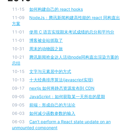
11-15
如何构建自己的 react hooks
11-09
NodeJs：腾讯新闻构建高性能的 react 同构直出
方案
11-01
使用 C 语言实现期末考试成绩的总分和平均分
11-01
博客被全站抓取了
10-31
周末的动物园之旅
10-21
腾讯新闻抢金达人活动node同构直出渲染方案的
总结
10-15
文字与元素居中的方式
10-13
十大经典排序算法(javascript实现)
09-17
nextjs 如何将静态资源发布到 CDN
09-05
JavaScript：如何获取某一天所在的星期
09-05
前端：形成自己的方法论
06-03
如何减少函数参数的输入
06-03
Can’t perform a React state update on an
unmounted component