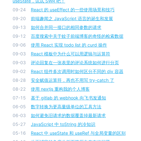
useState，试试 SWR 吧！
09-24
React 的 useEffect 的一些使用场景和技巧
09-20
前端趣闻之 JavaScript 语言的诞生和发展
09-13
如何合并同一接口的相同参数的请求
09-12
百度搜索中关于蚊子前端博客的奇怪的检索数据
09-06
使用 React 实现 todo list 的 curd 操作
09-03
React 模板中为什么可以用逻辑与运算符
09-03
评论回复在一张表里的评论系统如何进行分页
09-02
React 组件多次调用时如何区分不同的 div 容器
08-28
安全赋值运算符，再也不用写 try-catch 了
08-22
使用 nextjs 重构我的个人博客
07-15
基于 gitlab 的 webhook 向飞书发通知
06-05
数字转换为更高量级单位的工具方法
06-03
如何避免旧请求的数据覆盖掉最新请求
05-27
JavaScript 中 toString 的冷知识
05-16
React 中 useState 和 useRef 与全局变量的区别