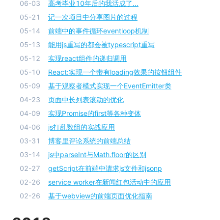
06-03
高考毕业10年后的我活成了...
05-21
记一次项目中分享图片的过程
05-14
前端中的事件循环eventloop机制
05-13
能用js重写的都会被typescript重写
05-12
实现react组件的递归调用
05-10
React:实现一个带有loading效果的按钮组件
05-09
基于观察者模式实现一个EventEmitter类
04-23
页面中长列表滚动的优化
04-09
实现Promise的first等各种变体
04-06
js打乱数组的实战应用
03-31
博客里评论系统的前端总结
03-14
js中parseInt与Math.floor的区别
02-27
getScript在前端中请求js文件和jsonp
02-26
service worker在新闻红包活动中的应用
02-26
基于webview的前端页面优化指南