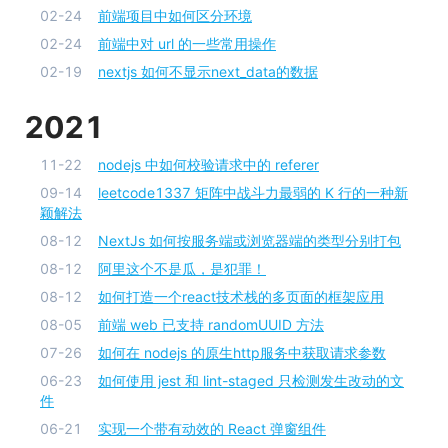
02-24
前端项目中如何区分环境
02-24
前端中对 url 的一些常用操作
02-19
nextjs 如何不显示next_data的数据
2021
11-22
nodejs 中如何校验请求中的 referer
09-14
leetcode1337 矩阵中战斗力最弱的 K 行的一种新
颖解法
08-12
NextJs 如何按服务端或浏览器端的类型分别打包
08-12
阿里这个不是瓜，是犯罪！
08-12
如何打造一个react技术栈的多页面的框架应用
08-05
前端 web 已支持 randomUUID 方法
07-26
如何在 nodejs 的原生http服务中获取请求参数
06-23
如何使用 jest 和 lint-staged 只检测发生改动的文
件
06-21
实现一个带有动效的 React 弹窗组件