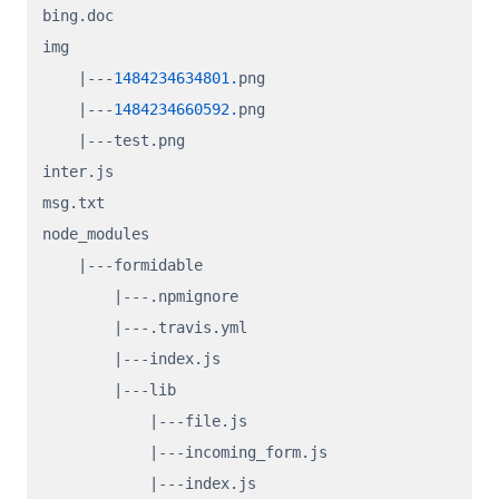
bing.
doc
img                                         

    |---
1484234634801.
png                   

    |---
1484234660592.
png                   

    |---test.
png
inter.
js
msg.
txt
node_modules                                

    |---formidable                          

        |---.
npmignore
        |---.
travis
.
yml
        |---index.
js
        |---lib                             

            |---file.
js
            |---incoming_form.
js
            |---index.
js