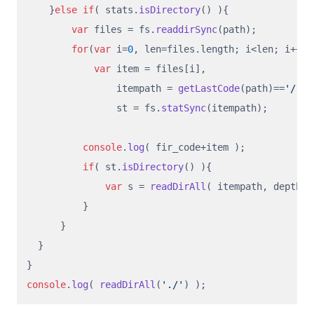
    }
else
if
( stats.
isDirectory
() ){

var
 files = fs.
readdirSync
(path);

for
(
var
 i=
0
, len=files.
length
; i<len; i++){

var
 item = files[i],

                itempath = 
getLastCode
(path)==
'/'
  
                st = fs.
statSync
(itempath);

console
.
log
( fir_code+item );

if
( st.
isDirectory
() ){

var
 s = 
readDirAll
( itempath, depth+
1
          }

      }

  }

console
.
log
( 
readDirAll
(
'./'