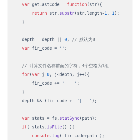
var
 getLastCode = 
function
(
str
){

return
 str.
substr
(str.
length
-
1
, 
1
);

    }

    depth = depth || 
0
; 
// 默认为0
var
 fir_code = 
''
;

// 计算文件名称前面的字符，4个空格为1组
for
(
var
 j=
0
; j<depth; j++){

        fir_code += 
'    '
;

    }

    depth && (fir_code += 
'|---'
);

var
 stats = fs.
statSync
(path);

if
( stats.
isFile
() ){

console
.
log
( fir_code+path );
