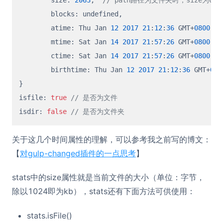
  	blocks
:
 undefined
,
  	atime
:
 Thu Jan 
12
2017
21
:
12
:
36
 GMT+
0800
 (
  	mtime
:
 Sat Jan 
14
2017
21
:
57
:
26
 GMT+
0800
 (
  	ctime
:
 Sat Jan 
14
2017
21
:
57
:
26
 GMT+
0800
 (
  	birthtime
:
 Thu Jan 
12
2017
21
:
12
:
36
 GMT+
080
}
isfile
:
true
// 是否为文件
isdir
:
false
// 是否为文件夹
关于这几个时间属性的理解，可以参考我之前写的博文：
【
对gulp-changed插件的一点思考
】
stats中的size属性就是当前文件的大小（单位：字节，
除以1024即为kb），stats还有下面方法可供使用：
stats.isFile()