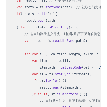
var
 result = []; 
// 存储获取到的文件
var
 stats = fs.
statSync
(path); 
// 获取当前文件的
if
( stats.
isFile
() ){

        result.
push
(path);

    }
else
if
( stats.
isDirectory
() ){

// 若当前路径是文件夹，则获取路径下所有的信息，
var
 files = fs.
readdirSync
(path);

for
(
var
 i=
0
, len=files.
length
; i<len; i++){

var
 item = files[i],

                itempath = 
getLastCode
(path)==
'/'
  
var
 st = fs.
statSync
(itempath);

if
( st.
isFile
() ){

                result.
push
(itempath);

            }
else
if
( st.
isDirectory
() ){

// 当前是文件夹，则递归检索，将递归获取到