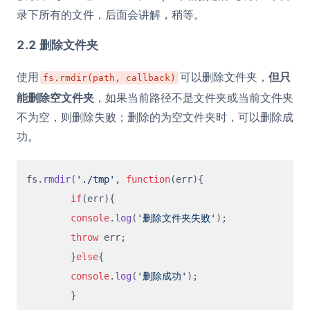
录下所有的文件，后面会讲解，稍等。
2.2 删除文件夹
使用
可以删除文件夹，
但只
fs.rmdir(path, callback)
能删除空文件夹
，如果当前路径不是文件夹或当前文件夹
不为空，则删除失败；删除的为空文件夹时，可以删除成
功。
fs.
rmdir
(
'./tmp'
, 
function
(
err
){

if
(err){

console
.
log
(
'删除文件夹失败'
);

throw
 err;

  	}
else
{

console
.
log
(
'删除成功'
);

  	}
