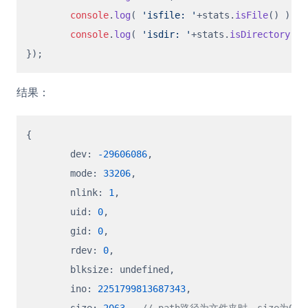
console
.
log
( 
'isfile: '
+stats.
isFile
() ); 
console
.
log
( 
'isdir: '
+stats.
isDirectory
() 
结果：
{
	dev
:
-29606086
,
  	mode
:
33206
,
  	nlink
:
1
,
  	uid
:
0
,
  	gid
:
0
,
  	rdev
:
0
,
  	blksize
:
 undefined
,
  	ino
:
2251799813687343
,
  	size
:
2063
,
// path路径为文件夹时，size为0