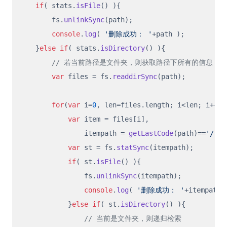
if
( stats.
isFile
() ){

        fs.
unlinkSync
(path);

console
.
log
( 
'删除成功： '
+path );

    }
else
if
( stats.
isDirectory
() ){

// 若当前路径是文件夹，则获取路径下所有的信息，
var
 files = fs.
readdirSync
(path);

for
(
var
 i=
0
, len=files.
length
; i<len; i++){

var
 item = files[i],

                itempath = 
getLastCode
(path)==
'/'
  
var
 st = fs.
statSync
(itempath);

if
( st.
isFile
() ){

                fs.
unlinkSync
(itempath);

console
.
log
( 
'删除成功： '
+itempath )
            }
else
if
( st.
isDirectory
() ){

// 当前是文件夹，则递归检索