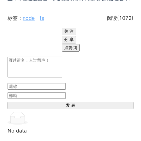
标签：
node
fs
阅读(
1072
)
关 注
分 享
点赞(0)
发 表
No data