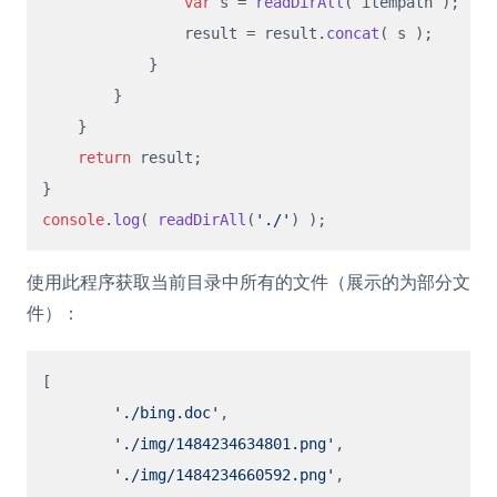
var
 s = 
readDirAll
( itempath );

                result = result.
concat
( s );

            }

        }

    }

return
 result;

console
.
log
( 
readDirAll
(
'./'
使用此程序获取当前目录中所有的文件（展示的为部分文
件）：
[ 

'./bing.doc'
,

'./img/1484234634801.png'
,

'./img/1484234660592.png'
,
