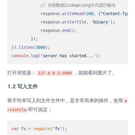
// 当前数据以image/png方式进行输出
	    response.
writeHead
(
200
, {
"Content-Type"
	    response.
write
(file, 
'binary'
);

	    response.
end
();

  	});

}).
listen
(
3000
console
.
log
(
'server has started...'
打开浏览器：
，就能看到图片了。
127.0.0.1:3000
1.2 写入文件
将字符串写入到文件文件中，是非常简单的操作，使用
w
即可搞定：
riteFile
var
 fs = 
require
(
'fs'
);
