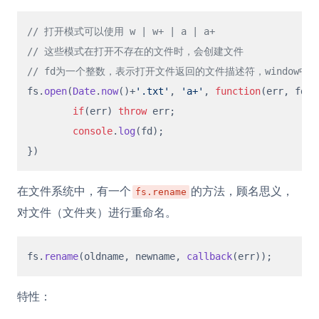
// 打开模式可以使用 w | w+ | a | a+
// 这些模式在打开不存在的文件时，会创建文件
// fd为一个整数，表示打开文件返回的文件描述符，window中
fs.
open
(
Date
.
now
()+
'.txt'
, 
'a+'
, 
function
(
err, fd
){

if
(err) 
throw
 err;

console
.
log
(fd);

在文件系统中，有一个
的方法，顾名思义，
fs.rename
对文件（文件夹）进行重命名。
fs.
rename
(oldname, newname, 
callback
特性：