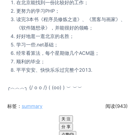
在北京能找到一份比较好的工作；
更努力的学习PHP；
读完3本书《程序员修炼之道》、《黑客与画家》、
《软件随想录》，并能很好的领略；
好好地逛一逛北京的名胜；
学习一些.net基础；
经常看算法，每个星期做几个ACM题；
顺利的毕业；
平平安安、快快乐乐过完整个2013.
╭︿︿︿╮ {/ o o /} ( (oo) ) ︶ ︶︶
标签：
summary
阅读(
943
)
关 注
分 享
点赞(0)