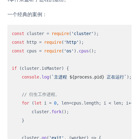
一个经典的案例：
const
 cluster = 
require
(
'cluster'
const
 http = 
require
(
'http'
const
 cpus = 
require
(
'os'
).
cpus
();

if
 (cluster.
isMaster
) {

console
.
log
(
`主进程 
${process.pid}
 正在运行`
);

// 衍生工作进程。
for
 (
let
 i = 
0
, len=cpus.
length
; i < len; i++) {
        cluster.
fork
();

    }

    cluster.
on
(
'exit'
, 
(
worker
) =>
 {
