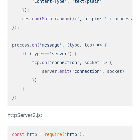
'Content-Type'
: 
'text/plain'
    });

    res.
end
(
Math
.
random
()+
', at pid: '
 + process.
pi
});

process.
on
(
'message'
, 
(
type, tcp
) =>
 {

if
 (type===
'server'
) {

        tcp.
on
(
'connection'
, 
socket
 =>
 {

            server.
emit
(
'connection'
, socket)

        })

    }

httpServer2.js:
const
 http = 
require
(
'http'
);
