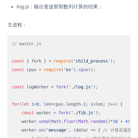
log.js：输出斐波那契数列计算的结果；
主进程：
// master.js
const
 { fork } = 
require
(
'child_process'
const
 cpus = 
require
(
'os'
).
cpus
();

const
 logWorker = 
fork
(
'./log.js'
);

for
(
let
 i=
0
, len=cpus.
length
-
1
; i<len; i++) {

const
 worker = 
fork
(
'./fib.js'
);

    worker.
send
(
Math
.
floor
(
Math
.
random
()*
10
 + 
4
)); 
    worker.
on
(
'message'
, 
(
data
) =>
 { 
// 计算后返回的