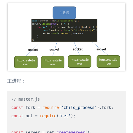
主进程：
// master.js
const
 fork = 
require
(
'child_process'
).
fork
const
 net = 
require
(
'net'
);

const
 server = net.
createServer