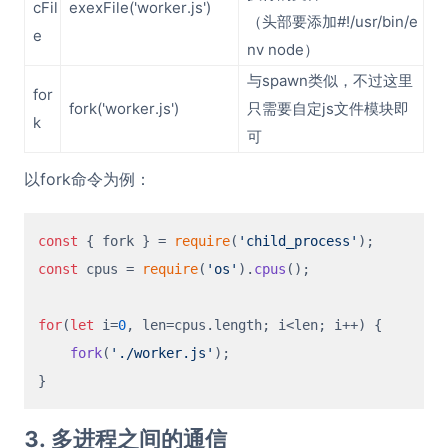
cFil
exexFile('worker.js')
（头部要添加#!/usr/bin/e
e
nv node）
与spawn类似，不过这里
for
fork('worker.js')
只需要自定js文件模块即
k
可
以fork命令为例：
const
 { fork } = 
require
(
'child_process'
const
 cpus = 
require
(
'os'
).
cpus
();

for
(
let
 i=
0
, len=cpus.
length
; i<len; i++) {

fork
(
'./worker.js'
);

3. 多进程之间的通信