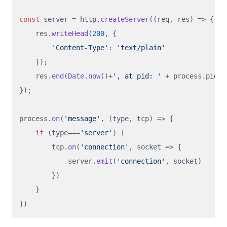
const
 server = http.
createServer
(
(
req, res
) =>
 {

    res.
writeHead
(
200
, {

'Content-Type'
: 
'text/plain'
    });

    res.
end
(
Date
.
now
()+
', at pid: '
 + process.
pid
);

});

process.
on
(
'message'
, 
(
type, tcp
) =>
 {

if
 (type===
'server'
) {

        tcp.
on
(
'connection'
, 
socket
 =>
 {

            server.
emit
(
'connection'
, socket)

        })

    }
