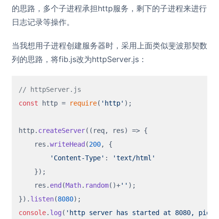
的思路，多个子进程承担http服务，剩下的子进程来进行
日志记录等操作。
当我想用子进程创建服务器时，采用上面类似斐波那契数
列的思路，将fib.js改为httpServer.js：
// httpServer.js
const
 http = 
require
(
'http'
);

http.
createServer
(
(
req, res
) =>
 {

    res.
writeHead
(
200
, {

'Content-Type'
: 
'text/html'
    });

    res.
end
(
Math
.
random
()+
''
);

}).
listen
(
8080
console
.
log
(
'http server has started at 8080, pid: 