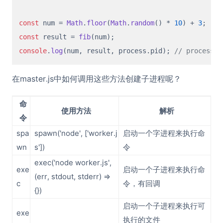
const
 num = 
Math
.
floor
(
Math
.
random
() * 
10
) + 
3
const
 result = 
fib
console
.
log
(num, result, process.
pid
); 
// proces
在master.js中如何调用这些方法创建子进程呢？
命
使用方法
解析
令
spa
spawn('node', ['worker.j
启动一个字进程来执行命
wn
s'])
令
exec('node worker.js',
exe
启动一个子进程来执行命
(err, stdout, stderr) =>
c
令，有回调
{})
启动一个子进程来执行可
exe
执行的文件