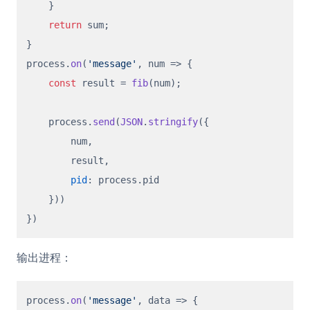
    }

return
 sum;

}

process.
on
(
'message'
, 
num
 =>
 {

const
 result = 
fib
(num);

    process.
send
(
JSON
.
stringify
({

        num,

        result,

pid
: process.
pid
    }))

输出进程：
process.
on
(
'message'
, 
data
 =>
 {
