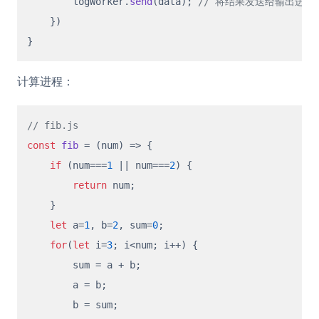
        logWorker.
send
(data); 
// 将结果发送给输出进程
    })

计算进程：
// fib.js
const
fib
 = (
num
) => {

if
 (num===
1
 || num===
2
) {

return
 num;

    }

let
 a=
1
, b=
2
, sum=
0
;

for
(
let
 i=
3
; i<num; i++) {

        sum = a + b;

        a = b;

        b = sum;
