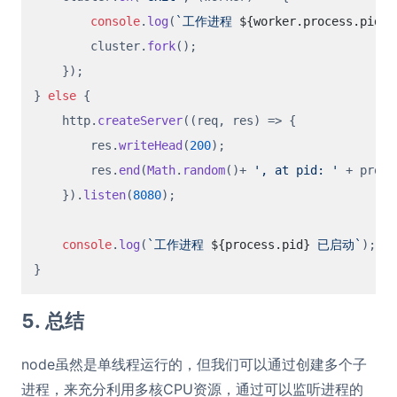
console
.
log
(
`工作进程 
${worker.process.pid}
        cluster.
fork
();

    });

} 
else
 {

    http.
createServer
(
(
req, res
) =>
 {

        res.
writeHead
(
200
);

        res.
end
(
Math
.
random
()+ 
', at pid: '
 + proce
    }).
listen
(
8080
);

console
.
log
(
`工作进程 
${process.pid}
 已启动`
);

5. 总结
node虽然是单线程运行的，但我们可以通过创建多个子
进程，来充分利用多核CPU资源，通过可以监听进程的