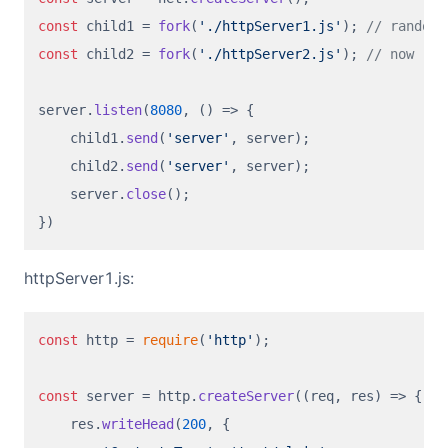
const
 child1 = 
fork
(
'./httpServer1.js'
); 
// random
const
 child2 = 
fork
(
'./httpServer2.js'
); 
// now
server.
listen
(
8080
, 
() =>
 {

    child1.
send
(
'server'
, server);

    child2.
send
(
'server'
, server);

    server.
close
();

httpServer1.js:
const
 http = 
require
(
'http'
);

const
 server = http.
createServer
(
(
req, res
) =>
 {

    res.
writeHead
(
200
, {
