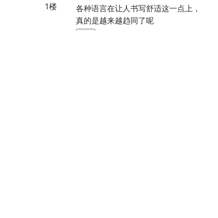
1
楼
各种语言在让人书写舒适这一点上，
真的是越来越趋同了呢
回复
[博主]
2021/07/16
13:10
是的，现
在各个语
言都在吸
取其他编
程语言的
优点！
回复
堕落、、坠天使
回复
[博主]
2021/07/17 03:33
我感觉往后可能语言看起