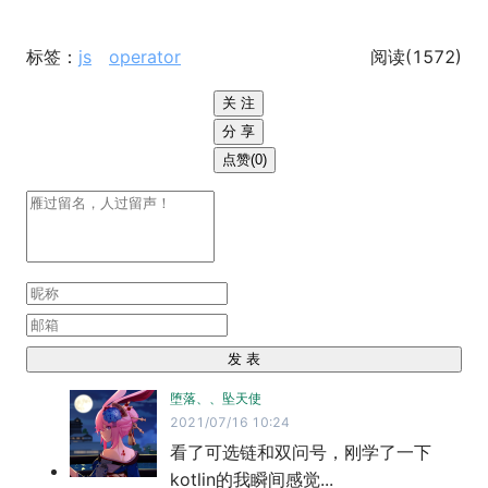
标签：
js
operator
阅读(
1572
)
关 注
分 享
点赞(0)
发 表
堕落、、坠天使
2021/07/16 10:24
看了可选链和双问号，刚学了一下
kotlin的我瞬间感觉...
