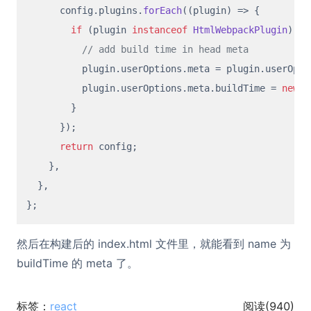
      config.
plugins
.
forEach
(
(
plugin
) =>
 {

if
 (plugin 
instanceof
HtmlWebpackPlugin
) {

// add build time in head meta
          plugin.
userOptions
.
meta
 = plugin.
userOpti
          plugin.
userOptions
.
meta
.
buildTime
 = 
new
D
        }

      });

return
 config;

    },

  },

然后在构建后的 index.html 文件里，就能看到 name 为
buildTime 的 meta 了。
标签：
react
阅读(
940
)