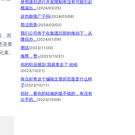
使用递归进行并发限制有没有可能引起
栈溢出...
(
2024/03/25
)
这也能接广子吗
(
2024/03/06
)
简洁而美
(
2024/03/02
)
我们公司终于在集团总部的推动下，从
素，而
微信办...
(
2024/01/09
)
还是要
测试
(
2023/11/20
)
元素。
挽尊，赞~
(
2023/10/31
)
你的职业规划,我就拿走了,哈哈
(
2023/10/21
)
有点好奇这个编辑文章的页面是什么样
子
(
2023/10/11
)
你好，看你的站做的挺不错的，有没有
出手的...
(
2023/10/08
)