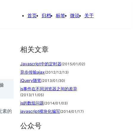
首页
归档
标签
微说
关于
相关文章
Javascript中的定时器
(
2015/01/02
)
异步传输ajax
(
2012/12/13
)
jQuery随笔
(
2013/01/30
)
操
js事件在不同浏览器之间的差异
(
2013/11/05
)
js的数组问题
(
2014/01/03
)
些元素的
javascript模块化编写
(
2014/01/17
)
公众号