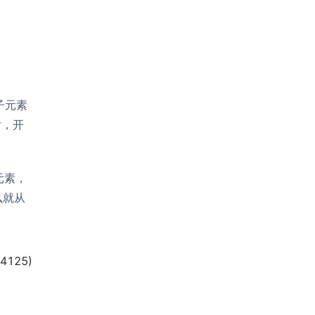
的子元素
后，开
元素，
么就从
4125
)