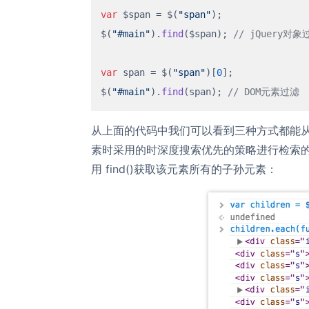
var
 $span = $(
"span"
);

$(
"#main"
).
find
($span); 
// jQuery对象
var
 span = $(
"span"
)[
0
];

$(
"#main"
).
find
(span); 
// DOM元素过滤
从上面的代码中我们可以看到三种方式都能从$
素时采用的时深度搜索优先的策略进行检索的。还
用 find()获取该元素所有的子孙元素：