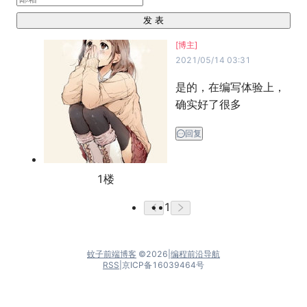
发 表
[博主]
2021/05/14 03:31
是的，在编写体验上，
确实好了很多
回复
1
楼
1
蚊子前端博客
©
2026
|
编程前沿导航
RSS
|
京ICP备16039464号