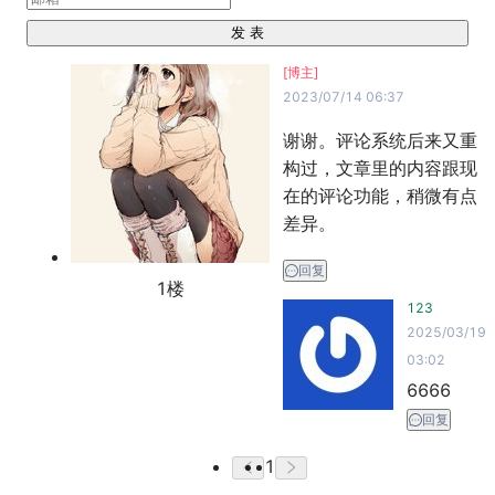
发 表
[博主]
2023/07/14 06:37
谢谢。评论系统后来又重
构过，文章里的内容跟现
在的评论功能，稍微有点
差异。
回复
1
楼
123
2025/03/19
03:02
6666
回复
1