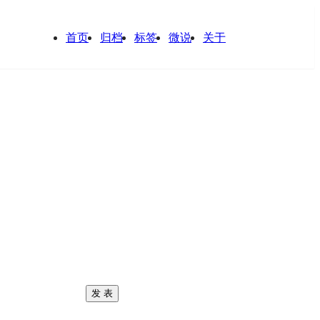
首页
归档
标签
微说
关于
发 表