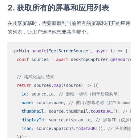
2. 获取所有的屏幕和应用列表
在共享屏幕时，需要获取到当前所有的屏幕和打开的应用
的列表，让用户选择他想要共享哪个。
ipcMain.
handle
(
"getScreenSource"
, 
async
 () => {

const
 sources = 
await
 desktopCapturer.
getSources
(
// 格式化返回结果
return
 sources.
map
(
(
source
) =>
 ({

id
: source.
id
, 
// 源唯一标识（用于后续共享）
name
: source.
name
, 
// 窗口/屏幕名称（如"Chrome"、
thumbnail
: source.
thumbnail
.
toDataURL
(), 
// 缩
displayId
: source.
display_id
, 
// 屏幕ID（仅屏幕
icon
: source.
appIcon
?.
toDataURL
(), 
// 应用图标（b
  }));
