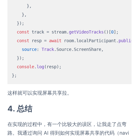
      },

    },

  });

const
 track = stream.
getVideoTracks
()[
0
];

const
 resp = 
await
 room.
localParticipant
.
publishT
source
: 
Track
.
Source
.
ScreenShare
,

  });

console
.
log
(resp);

这样就可以实现屏幕共享拉。
4. 总结
在实现的过程中，有一个比较大的误区，让我走了点弯
路。我通过询问 AI 得到如何实现屏幕共享的代码（navi