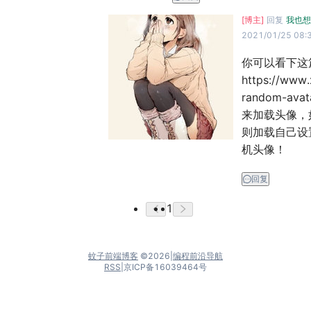
[博主]
回复
我也想
2021/01/25 08:
你可以看下这
https://www.
random-ava
来加载头像，如
则加载自己设
机头像！
回复
1
蚊子前端博客
©
2026
|
编程前沿导航
RSS
|
京ICP备16039464号