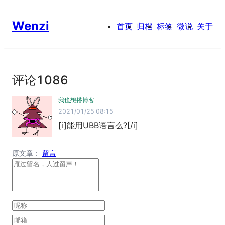
Wenzi
首页
归档
标签
微说
关于
评论
1086
我也想搭博客
2021/01/25 08:15
[i]能用UBB语言么?[/i]
原文章：
留言