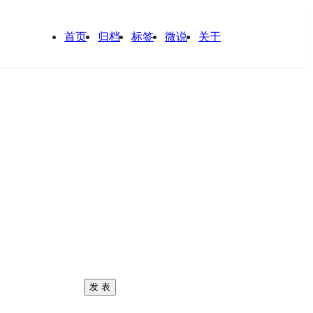
首页
归档
标签
微说
关于
发 表