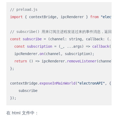
// preload.js
import
 { contextBridge, ipcRenderer } 
from
"electro
// subscribe() 用来订阅主进程发送过来的事件消息，返回
const
subscribe
 = (
channel: string, callback: (...a
const
subscription
 = (
_, ...args
) => 
callback
(...
  ipcRenderer.
on
(channel, subscription);

return
() =>
 ipcRenderer.
removeListener
(channel, 
};

contextBridge.
exposeInMainWorld
(
"electronAPI"
, {

    subscribe

在 html 文件中：