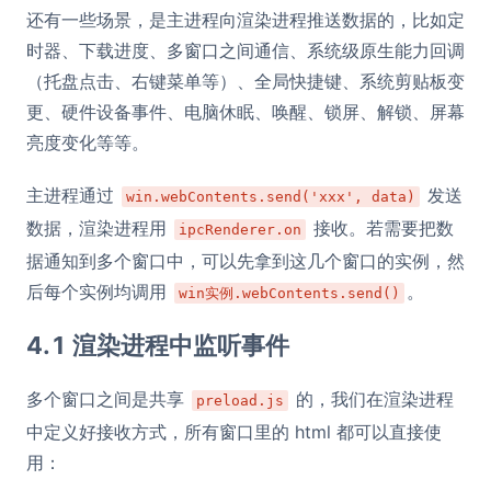
还有一些场景，是主进程向渲染进程推送数据的，比如定
时器、下载进度、多窗口之间通信、系统级原生能力回调
（托盘点击、右键菜单等）、全局快捷键、系统剪贴板变
更、硬件设备事件、电脑休眠、唤醒、锁屏、解锁、屏幕
亮度变化等等。
主进程通过
发送
win.webContents.send('xxx', data)
数据，渲染进程用
接收。若需要把数
ipcRenderer.on
据通知到多个窗口中，可以先拿到这几个窗口的实例，然
后每个实例均调用
。
win实例.webContents.send()
4.1 渲染进程中监听事件
多个窗口之间是共享
的，我们在渲染进程
preload.js
中定义好接收方式，所有窗口里的 html 都可以直接使
用：