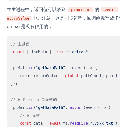
在主进程中，返回值可以放到
的
ipcMain.on
event.r
中。注意，这是同步进程，回调函数写成 Pr
eturnValue
omise 是没有作用的：
// 主进程
import
 { ipcMain } 
from
"electron"
;

ipcMain.
on
(
"getDataPath"
, 
(
event
) =>
 {

    event.
returnValue
 = 
global
.
pathConfig
.
publicPat
});

// ❌ Promise 是无效的
ipcMain.
on
(
"getDataPath"
, 
async
 (event) => {

// ❌ 无效
const
 data = 
await
 fs.
readFile
(
'./xxx.txt'
)
