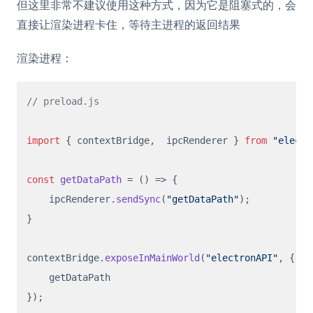
但这里非常不建议使用这种方式，因为它是阻塞式的，会
直接让渲染进程卡住，等待主进程的返回结果
渲染进程：
// preload.js
import
 { contextBridge,  ipcRenderer } 
from
"electr
const
getDataPath
 = (
) => {

    ipcRenderer.
sendSync
(
"getDataPath"
);

}

contextBridge.
exposeInMainWorld
(
"electronAPI"
, {

    getDataPath
