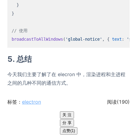
  }

}

// 使用
broadcastToAllWindows
(
'global-notice'
, { 
text
: 
'全
5. 总结
今天我们主要了解了在 elecron 中，渲染进程和主进程
之间的几种不同的通信方式。
标签：
electron
阅读(
190
)
关 注
分 享
点赞(1)