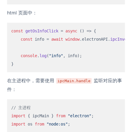
html 页面中：
const
getOsInfoClick
 = 
async
 (
) => {

const
 info = 
await
window
.
electronAPI
.
ipcInvoke
console
.
log
(
"info"
, info);

在主进程中，需要使用
监听对应的事
ipcMain.handle
件：
// 主进程
import
 { ipcMain } 
from
"electron"
import
 os 
from
"node:os"
;
