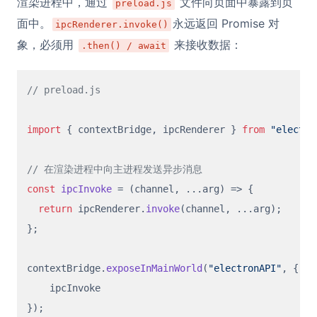
渲染进程中，通过
文件向页面中暴露到页
preload.js
面中。
永远返回 Promise 对
ipcRenderer.invoke()
象，必须用
来接收数据：
.then() / await
// preload.js
import
 { contextBridge, ipcRenderer } 
from
"electro
// 在渲染进程中向主进程发送异步消息
const
ipcInvoke
 = (
channel, ...arg
) => {

return
 ipcRenderer.
invoke
(channel, ...arg);

};

contextBridge.
exposeInMainWorld
(
"electronAPI"
, {

    ipcInvoke
