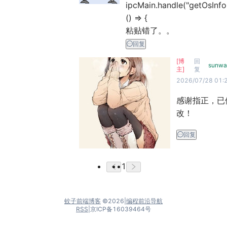
ipcMain.handle("getOsInfo"
() => {

粘贴错了。。
回复
[博
回
sunwa
主]
复
2026/07/28 01:
感谢指正，已
改！
回复
1
蚊子前端博客
©
2026
|
编程前沿导航
RSS
|
京ICP备16039464号