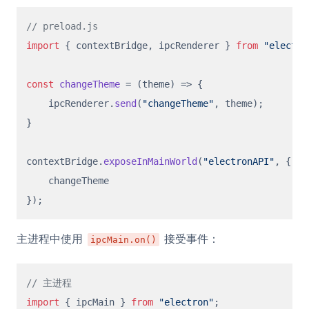
// preload.js
import
 { contextBridge, ipcRenderer } 
from
"electro
const
changeTheme
 = (
theme
) => {

    ipcRenderer.
send
(
"changeTheme"
, theme);

}

contextBridge.
exposeInMainWorld
(
"electronAPI"
, {

    changeTheme

主进程中使用
接受事件：
ipcMain.on()
// 主进程
import
 { ipcMain } 
from
"electron"
;
