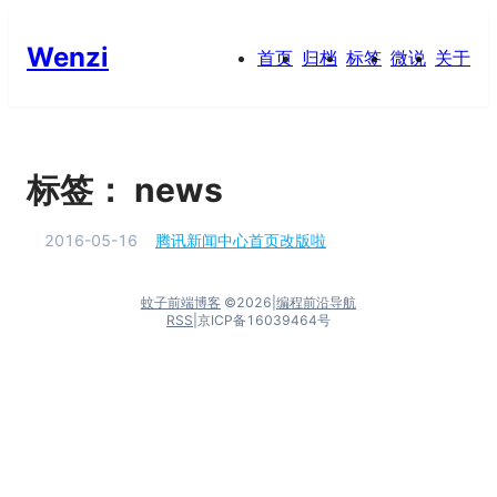
Wenzi
首页
归档
标签
微说
关于
标签：
news
2016-05-16
腾讯新闻中心首页改版啦
蚊子前端博客
©
2026
|
编程前沿导航
RSS
|
京ICP备16039464号