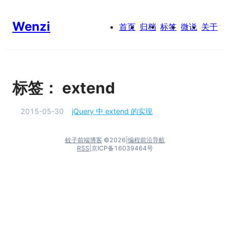
Wenzi
首页
归档
标签
微说
关于
标签：
extend
2015-05-30
jQuery 中 extend 的实现
蚊子前端博客
©
2026
|
编程前沿导航
RSS
|
京ICP备16039464号