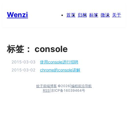
Wenzi
首页
归档
标签
微说
关于
标签：
console
2015-03-03
使用console进行招聘
2015-03-02
chrome的console讲解
蚊子前端博客
©
2026
|
编程前沿导航
RSS
|
京ICP备16039464号