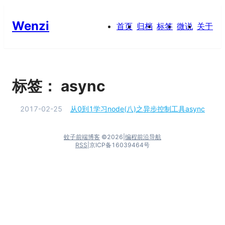
Wenzi
首页
归档
标签
微说
关于
标签：
async
2017-02-25
从0到1学习node(八)之异步控制工具async
蚊子前端博客
©
2026
|
编程前沿导航
RSS
|
京ICP备16039464号