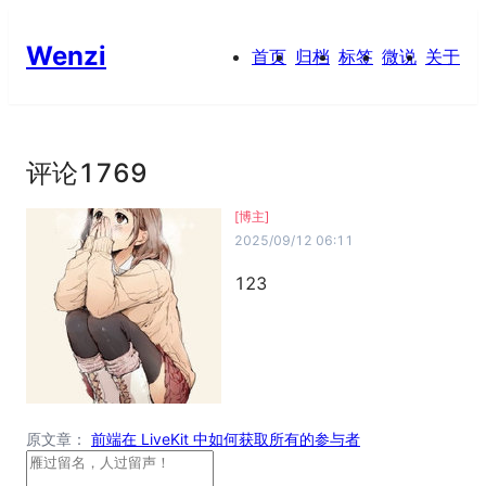
Wenzi
首页
归档
标签
微说
关于
评论
1769
[博主]
2025/09/12 06:11
123
原文章：
前端在 LiveKit 中如何获取所有的参与者