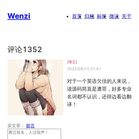
Wenzi
首页
归档
标签
微说
关于
评论
1352
[博主]
2022/06/15 01:41
对于一个英语欠佳的人来说，
读源码简直是遭罪，好多专业
名词都不认识，还得边看边翻
译！
原文章：
留言