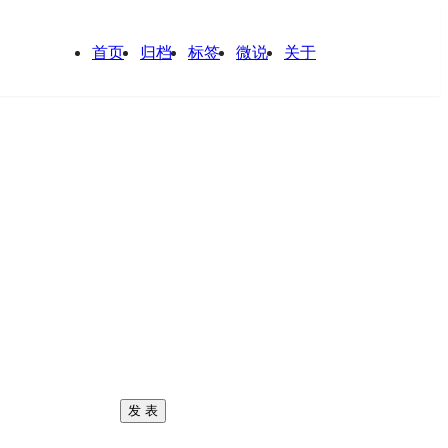
首页
归档
标签
微说
关于
发 表