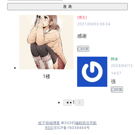
发 表
[博主]
2021/09/03 06:24
感谢
回复
阿水
2024/04/13
14:27
1
楼
强
回复
1
蚊子前端博客
©
2026
|
编程前沿导航
RSS
|
京ICP备16039464号