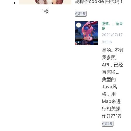
规操作cookie 的代码！
1
楼
回复
堕落、、坠天
使
2021/07/17
03:36
是的...不过
我参照
API，已经
写完啦...

典型的
Java风
格，用
Map来进
行相关操
作(???`?)
回复