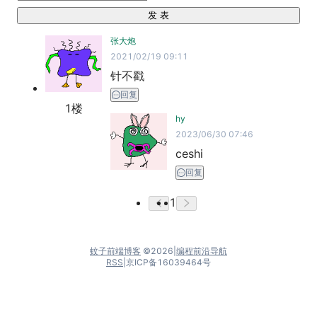
发 表
张大炮
2021/02/19 09:11
针不戳
回复
1
楼
hy
2023/06/30 07:46
ceshi
回复
1
蚊子前端博客
©
2026
|
编程前沿导航
RSS
|
京ICP备16039464号