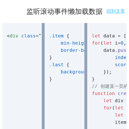
监听滚动事件懒加载数据
回到文章
<
div
class
=
"container"
.item
 {

>
</
div
>
let
min-height
: 
for
80px
(
let
;

 i=
0
,
border-bottom
    data.
: 
1px
 soli
pus
inde
.last
 {

scor
background-color
    });

: 
#f4d0
// 创建某一页的
function
cre
let
 div 
for
(
let
 
let
 
        item