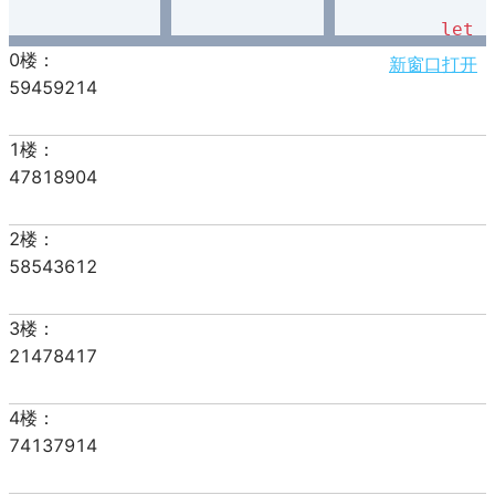
let
 
if
 (
新窗口打开
            
            
        }

        item
        div.
    }

document
}

// 防抖和节流
function
thr
let
 
let
 
let
 